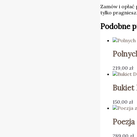
Zamów i opłać p
tylko pragnies
Podobne p
Polnyc
219,00
zł
Bukiet 
150,00
zł
Poezja 
289,00
zł