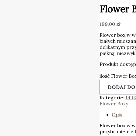
Flower B
199,00
zł
Flower box w we
białych miesza
delikatnym przy
piękną, niezwy
Produkt dostę
ilość Flower Box
DODAJ DO
Kategorie:
14.0
Flower Boxy
Opis
Flower box w w
przybraniem z l