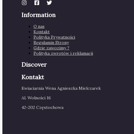
Information
O nas
Kontakt
Polityka Prywatności
Regulamin Strony
Gdzie zawozimy ?
Polityka zwrotów i reklamacji
Discover
Kontakt
Kwiaciarnia Wena Agnieszka Mielczarek
Al. Wolności 16
42-202 Częstochowa